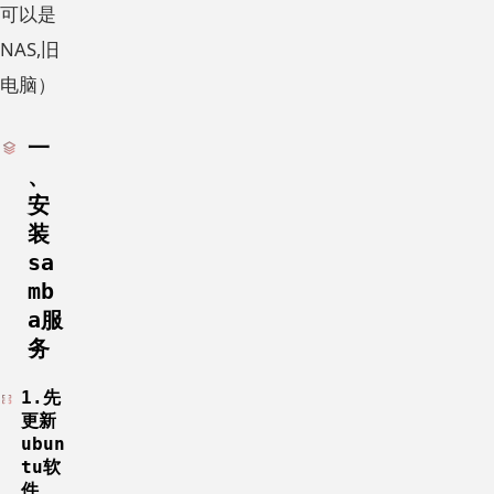
可以是
NAS,旧
电脑）
一
、
安
装
sa
mb
a服
务
1.先
更新
ubun
tu软
件