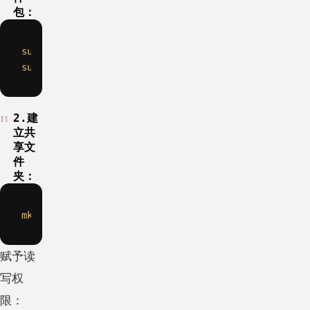
包：
sudo
sudo
2.建
立共
享文
件
夹：
mkdir
赋予读
写权
限：