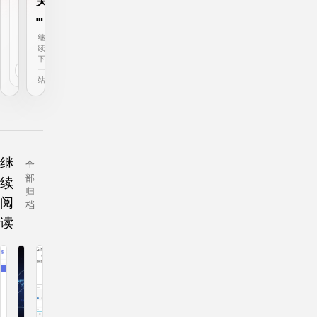
关
极
于
空
解
间
继
回
决
N
续
到
下
前
开
A
←
→
一
一
机
S
站
站
显
安
示
装
“
O
B
p
i
e
继
全
t
n
部
续
L
W
归
阅
o
r
档
c
t
读
k
（
e
i
r
S
恢
t
复
o
”
r