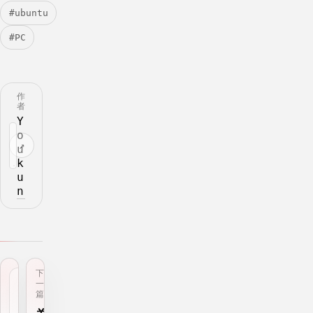
#ubuntu
#PC
作
者
Y
o
↗
u
k
u
n
下
上
一
一
篇
篇