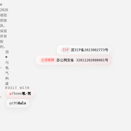
©
2026
巷陌
雨馀
风.
保留
所有
权
利.
苏ICP备2023002773号
ICP
用
♥
苏公网安备 32011202000801号
公安联网
与
氢
气
构
建
BUILT WITH
Theme
氢·简
CMS
Halo