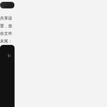
共享设
置，放
在文件
末尾：
[
share
]

#备注
common
=
samba
share
#共享路径
path
=
/opt/mi-videos
#创建文件的限
create
mask
=
0666
#创建文件夹的权限
directory
mask
=
0777
#是否可以浏览