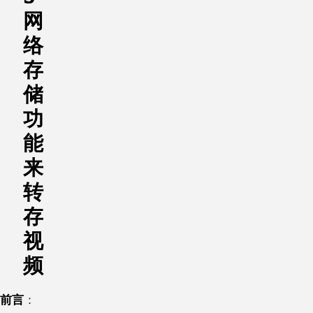
网
络
存
储
功
能
来
转
存
视
频
前言
：