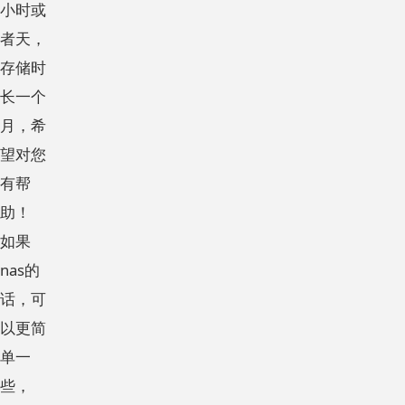
小时或
者天，
存储时
长一个
月，希
望对您
有帮
助！
如果
nas的
话，可
以更简
单一
些，