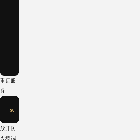
browseable
=
yes
#是否可写
writable
=
yes
#可以访问的用户
valid
users
=
mi
#是否允许游客访问
guest
ok
=
no
#目录继承
inherit
owner
=
yes
重启服
务
sudo
放开防
火墙端