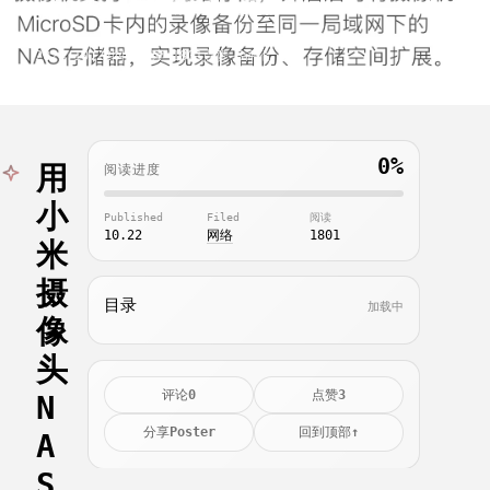
一、安装samba服务 1.先更新ubuntu
2024.10.22
网络
阅读 1801
点赞 3
评论 0
链接
关于
0%
用
阅读进度
快捷操作
小
Published
Filed
阅读
登录
深色模式
10.22
网络
1801
米
摄
目录
加载中
像
头
0
3
评论
点赞
N
Poster
↑
分享
回到顶部
A
S