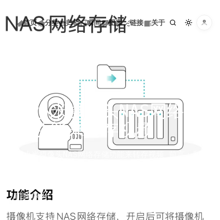
巷陌雨馀风
首页
分类
归档
瞬间
图库
链接
关于
巷陌雨馀风
菜单
首页
POST
用小米摄像头NAS网络存
分类
储功能来转存视频
归档
用小米摄像头NAS网络存储功能来转存视频 前言：利
用小米智能摄像头自带的NAS存储设置，通过samba协
议，将视频转存到服务器硬盘中。 个人设备：小米智
瞬间
能摄像头C700（需要支持网络存储的摄像
头）,ubuntu24.04服务器（也可以是NAS,旧电脑）
图库