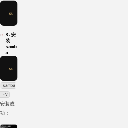
sudo
chmod
3.安
装
samb
a
sudo
samba
 -V
安装成
功：