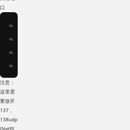
口
sudo
 ufw allow 139/tcp

sudo
 ufw allow 445/tcp

sudo
 ufw allow 137/udp

sudo
注意：
这里需
要放开
137，
138udp
(NetBI