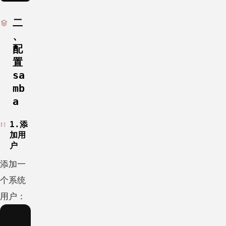
二
、
配
置
sa
mb
a
1.添
加用
户
添加一
个系统
用户：