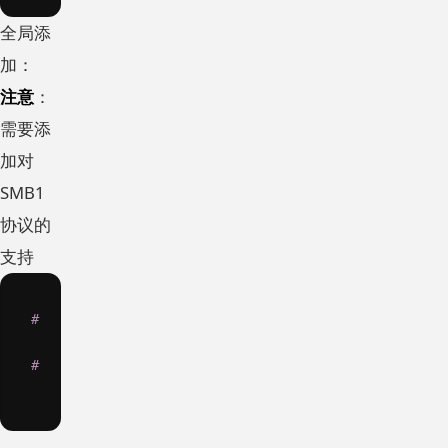
全局添
加：
注意
：
需要添
加对
SMB1
协议的
支持
# 服务器最小SMB协议
server
min
protocol
=
NT1
# 客户端最小SMB协议
client
min
protocol
=
NT1