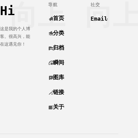
像等等。
不过对于其
中文网站：
向上
向
导航
社交
Hi
（由于我更
他主板厂家
https://gitea.io/zh-
换了z4pro,
bios配置大
cn/ 文档：
首页
Email
再分享一下
同小异，可
https://docs.gitea.io/z
流程） 设
以参考，路
这是我的个人博
备：极空间
由器是
分类
Z4pro，华
AX86U。
客。很高兴，能
硕AX86U，
WOL：Wake-
在这遇见你！
归档
win
on-LAN简称
瞬间
图库
链接
关于