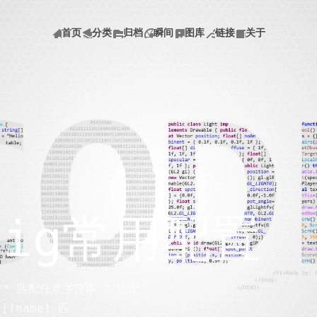
首页
分类
归档
瞬间
图库
链接
关于
nfig常用配置
 ** 匹配任意字符串 ? 匹配
!name] 匹