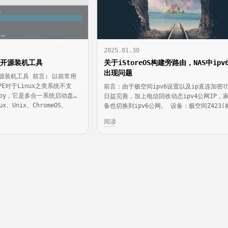
2025.01.30
合一开源装机工具
关于iStoreOS构建旁路由，NAS中ipv
出现问题
一开源装机工具 前言: 以前常用
E对于Linux之类系统不支
前言：由于极空间ipv6设置以及ip直连加密
toy，它是多合一系统启动盘的
日益完善，加上电信回收动态ipv4公网IP，
、Unix、ChromeOS、
备也切换到ipv6公网。 设备：极空间Z423(
ws、WinPE 等多种操作系统和平
版)；桥接后的光猫且正常拥有ipv6公网； 
阅读
是非常友好和
的旁路由教程，这里切换ipv6，会出现连通
后排查问题，主要在于openclash这边，简单