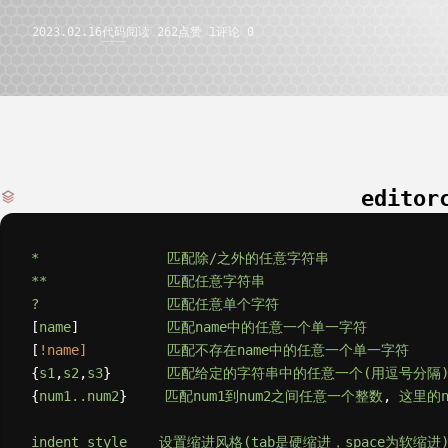
2023.02.16
代码
阅读 262
点赞 1
评论 0
链接
关于
快捷操作
edito
登录
深色模式
*
匹配除/之外的任意字符串
**
匹配任意字符串
?
匹配任意单个字符
[
name
]           
匹配name中的任意一个单一字符
[
!name]
匹配不存在name中的任意一个单一字符
{
s1
,
s2
,
s3
}       
匹配给定的字符串中的任意一个(用逗号分隔
{
num1..num2
}   　
匹配num1到num2之间任意一个整数
, 
这里的n
indent_style
设置缩进风格(tab是硬缩进，space为软缩进