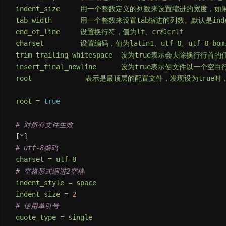
indent_size
用一个整数定义的列数来设置缩进的宽度，如果ind
tab_width
用一个整数来设置tab缩进的列数。默认是inden
end_of_line
设置换行符，值为lf、cr和crlf
charset
设置编码，值为latin1、utf-8、utf-8-bom
trim_trailing_whitespace
设为true表示会去除换行行首的
insert_final_newline
设为true表示使文件以一个空白
root
表示是最顶层的配置文件，发现设为true时，才
root
=
true
# 对所有文件生效
[
*
# utf-8编码
charset
=
utf-8
# 空格形式缩进2空格
indent_style
=
space
indent_size
=
2
# 使用单引号
quote_type
=
single