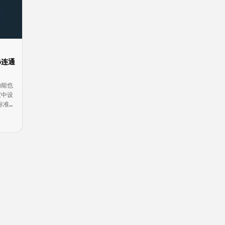
6连通
功能也
家中设
标准
在之前
问题。