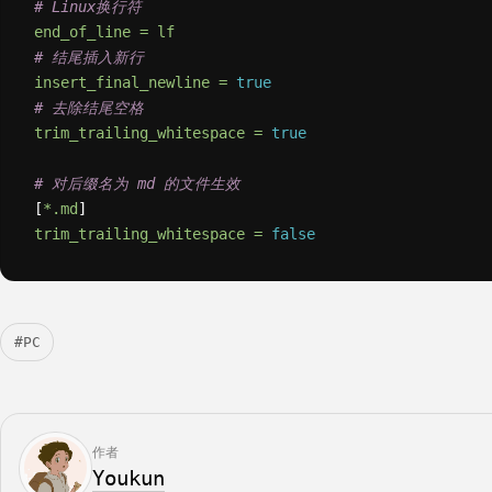
# Linux换行符
end_of_line
=
lf
# 结尾插入新行
insert_final_newline
=
true
# 去除结尾空格
trim_trailing_whitespace
=
true
# 对后缀名为 md 的文件生效
[
*.md
trim_trailing_whitespace
=
false
#PC
作者
Youkun