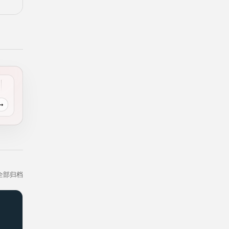
→
全部归档