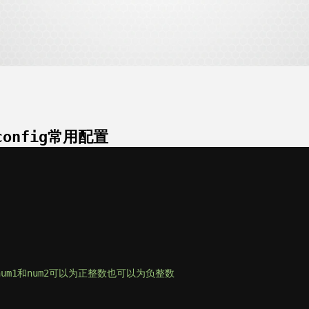
rconfig常用配置
)
um1和num2可以为正整数也可以为负整数
)