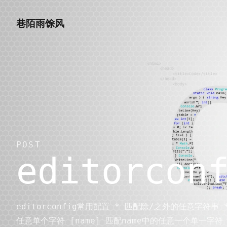
巷陌雨馀风
巷陌雨馀风
菜单
首页
分类
POST
editorco
归档
瞬间
editorconfig常用配置 * 匹配除/之外的任意字符串
任意单个字符 [name] 匹配name中的任意一个单一字符 [
图库