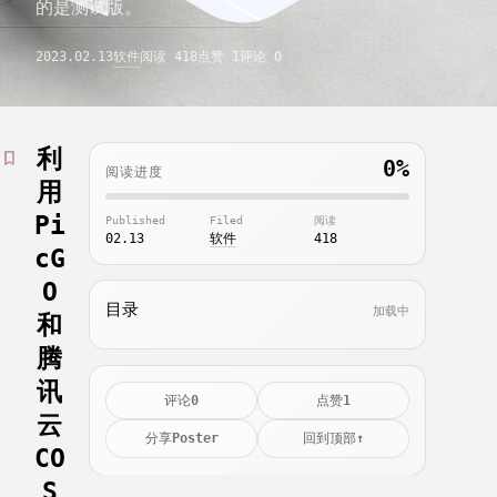
的是测试版。
2023.02.13
软件
阅读 418
点赞 1
评论 0
链接
关于
利
0%
阅读进度
用
快捷操作
Pi
Published
Filed
阅读
登录
深色模式
02.13
软件
418
cG
O
目录
加载中
和
腾
讯
0
1
评论
点赞
云
Poster
↑
分享
回到顶部
CO
S