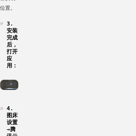
位置。
3.
安装
完成
后，
打开
应
用：
4.
图床
设置
→腾