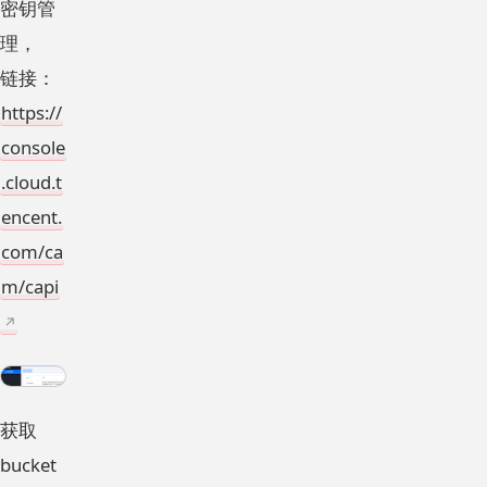
密钥管
理，
链接：
https://
console
.cloud.t
encent.
com/ca
m/capi
获取
bucket