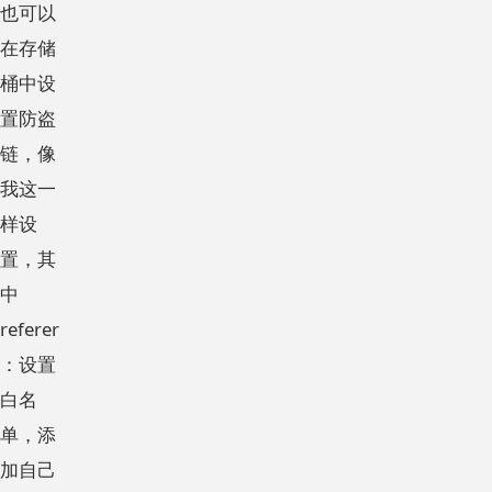
也可以
在存储
桶中设
置防盗
链，像
我这一
样设
置，其
中
referer
：设置
白名
单，添
加自己