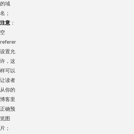
的域
名；
注意
：
空
referer
设置允
许，这
样可以
让读者
从你的
博客里
正确预
览图
片；