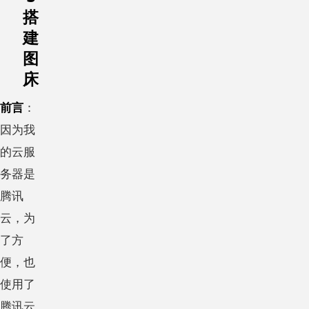
搭
建
图
床
前言
：
因为我
的云服
务器是
腾讯
云，为
了方
便，也
使用了
腾讯云