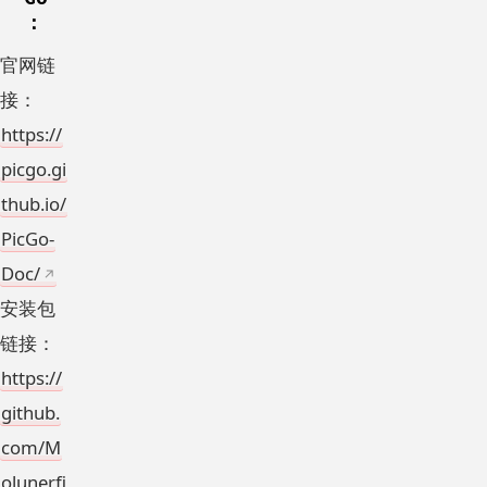
：
官网链
接：
https://
picgo.gi
thub.io/
PicGo-
Doc/
安装包
链接：
https://
github.
com/M
olunerfi