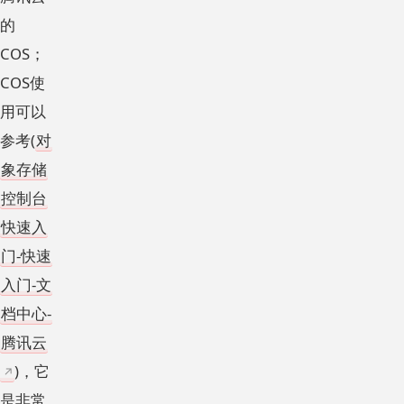
的
COS；
COS使
用可以
参考(
对
象存储
控制台
快速入
门-快速
入门-文
档中心-
腾讯云
)，它
是非常