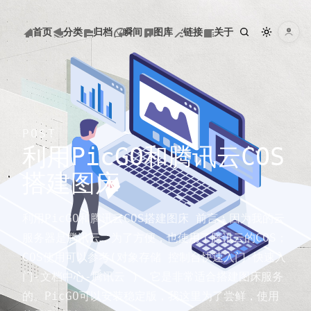
巷陌雨馀风
首页
分类
归档
瞬间
图库
链接
关于
巷陌雨馀风
菜单
首页
POST
利用PicGO和腾讯云COS
分类
搭建图床
归档
利用PicGO和腾讯云COS搭建图床 前言：因为我的云
服务器是腾讯云，为了方便，也使用了腾讯云的COS；
COS使用可以参考(对象存储 控制台快速入门-快速入
瞬间
门-文档中心-腾讯云 )，它是非常适合搭建图床服务
的。PicGO可以安装稳定版，我这里为了尝鲜，使用
图库