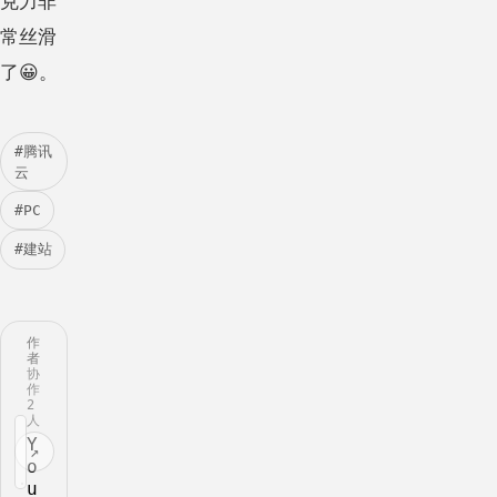
克力非
常丝滑
了😀。
#腾讯
云
#PC
#建站
作
者
协
作
2
人
Y
↗
o
u