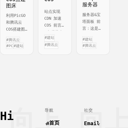
服务器
图床
站点实现
服务器&宝
利用PicGO
链接
CDN 加速
塔面板 前
和腾讯云
COS 前言：
言：这是根
COS搭建图
cdn优势在
据自己近期
关于
床 前言：
#建站
于降低网络
#建站
#腾讯云
建立博客网
因为我的云
#腾讯云
拥塞，提高
#腾讯云
#PC
#建站
快捷操作
站的经验，
服务器是腾
用户访问响
总结的操作
讯云，为了
登录
深色模式
应速度和命
流程，如有
方便，也使
中率。腾讯
问题欢迎留
用了腾讯云
云 CDN 可
言讨论。由
的COS；
对 COS 上
于时间仓
COS使用可
存储的静态
促，如有不
以参考(对
资源（包括
详细，不明
象存储 控
静态脚本、
白的可以多
制台快速入
音视频、图
向上
向
导航
社交
查阅官方文
门-快速入
Hi
片、附件等
档（地址：
门-文档中
文件）进行
首页
Email
https://cloud.tencen
心-腾讯云
加速分发；