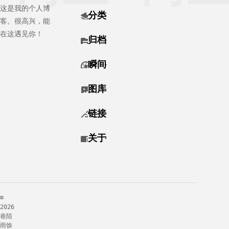
) 主要分为
)，它是非
这是我的个人博
况且cdn相
分类
3个阶段，
常适合搭建
客。很高兴，能
比之前cos
第一阶段是
图床服务
在这遇见你！
更加节流，
归档
服务器的使
的。PicGO
我就给网站
用，第二阶
可以安装稳
配置了
瞬间
段是
定版，我这
cdn。注
里为了尝
意，现在不
图库
鲜，使用的
域名备案不
是测试版。
能自定义域
链接
名加速！记
录
关于
©
2026
巷陌
雨馀