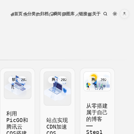
巷陌雨馀风
首页
分类
归档
瞬间
图库
链接
关于
巷陌雨馀风
菜单
首页
分类
软件
网络
网络
2023.02.13
2023.02.12
2023.01.28
归档
从零搭建
属于自己
瞬间
利用
的博客
PicGO和
站点实现
——
腾讯云
CDN加速
Step1
图库
COS搭建
COS