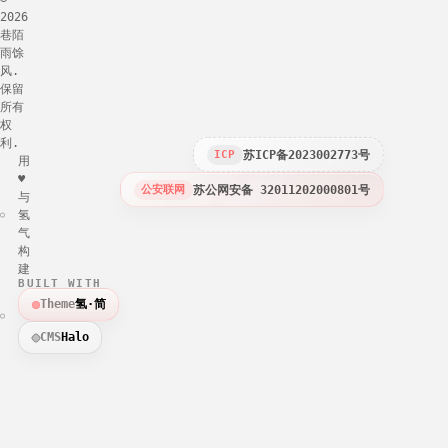
2026
巷陌
雨馀
风.
保留
所有
权
利.
苏ICP备2023002773号
ICP
用
♥
苏公网安备 32011202000801号
公安联网
与
氢
气
构
建
BUILT WITH
Theme
氢·简
CMS
Halo