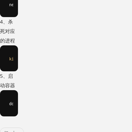
netstat -ntulp | 
grep
8080
4、杀
死对应
的进程
kill
 -9 进程的pid
5、启
动容器
docker start XXX