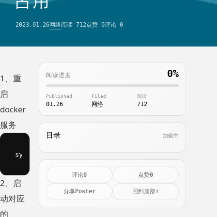
占用
2023.01.26
网络
阅读 712
点赞 0
评论 0
链接
关于
0%
阅读进度
1、重
快捷操作
启
Published
Filed
阅读
登录
深色模式
01.26
网络
712
docker
服务
目录
加载中
systemctl restart docker
0
0
评论
点赞
2、启
Poster
↑
分享
回到顶部
动对应
的