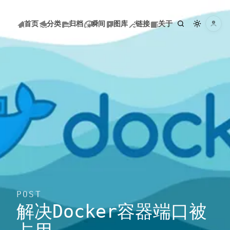
巷陌雨馀风
首页
分类
归档
瞬间
图库
链接
关于
巷陌雨馀风
菜单
首页
分类
归档
POST
瞬间
解决Docker容器端口被
图库