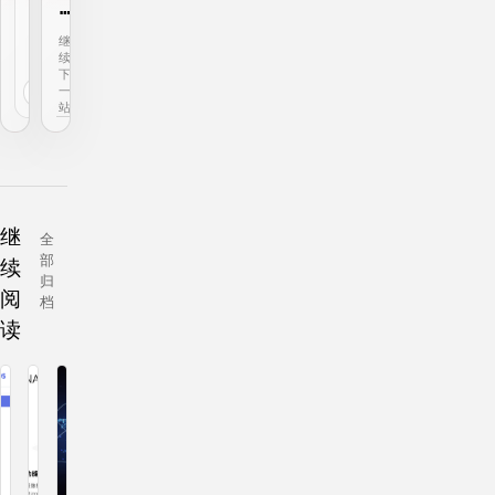
o
零
c
搭
继
回
k
建
续
到
下
前
e
属
←
→
一
一
r
于
站
站
自
自
启
己
动
的
设
博
置
客
继
全
—
部
续
—
归
阅
S
档
t
读
e
p
1
服
务
器