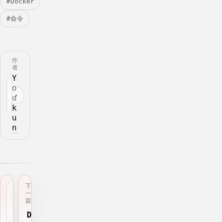
#Docker
#命令
作
者
Y
o
↗
u
k
u
n
下
上
一
一
篇
篇
D
从