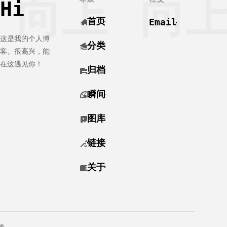
向上
向
Hi
（由于我更
头）,ubuntu24.04
他主板厂家
换了z4pro,
服务器（也
bios配置大
首页
Email
再分享一下
可以是NAS,
同小异，可
流程） 设
旧电脑）
以参考，路
这是我的个人博
备：极空间
一、安装
由器是
分类
Z4pro，华
samba服务
AX86U。
客。很高兴，能
硕AX86U，
1.先更新
WOL：Wake-
在这遇见你！
归档
win
ubuntu
on-LAN简称
瞬间
图库
链接
关于
©